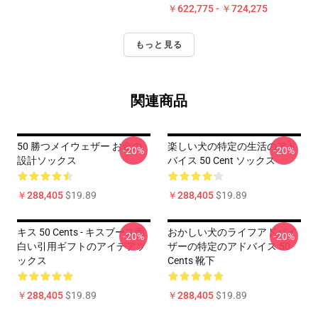
￥622,775 - ￥724,275
もっと見る
関連商品
50 勝つメイウェザー お金の
楽しい犬の特定の生活のアド
-20%
-20%
設計ソックス
バイス 50 Cent ソックス
￥288,405
$19.89
￥288,405
$19.89
キス 50 Cents - キスブース面
おかしい犬のライフアドバイ
-20%
-20%
白い引用ギフトのアイデアソ
ザーの特定のアドバイス 50
ックス
Cents 靴下
￥288,405
$19.89
￥288,405
$19.89