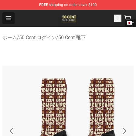
FREE
shipping on orders over $100
50 Cent Shop - Official 50 Cent Merchandise Store
Open menu
ホーム
/
50 Cent ログイン
/
50 Cent 靴下