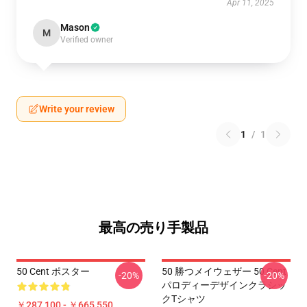
Apr 11, 2025
Mason
M
Verified owner
Write your review
1
/
1
最高の売り手製品
50 Cent ポスター
50 勝つメイウェザー 50 Cent
-20%
-20%
パロディーデザインクラシッ
クTシャツ
￥287,100 - ￥665,550