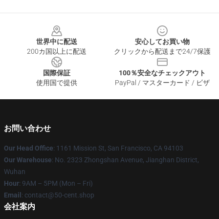
Footer
世界中に配送
安心してお買い物
200カ国以上に配送
クリックから配送まで24/7保護
国際保証
100％安全なチェックアウト
使用国で提供
PayPal / マスターカード / ビザ
お問い合わせ
Our Head Office
: 1161 Mission St, San Francisco, CA 94103
Our Warehouse
: No. 2323 Zhongshan Avenue, Jianghan District,
Wuhan
Hour
: 9AM – 5PM (Mon – Fri)
Email
: contact@50-cent.shop
会社案内