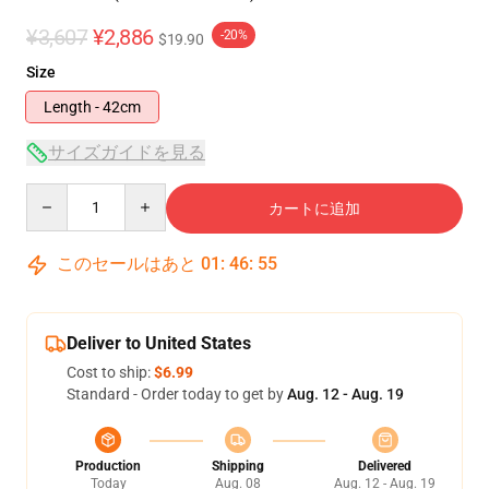
¥3,607
¥2,886
-20%
$19.90
Size
Length - 42cm
サイズガイドを見る
Quantity
カートに追加
このセールはあと
01
:
46
:
54
Deliver to United States
Cost to ship:
$6.99
Standard - Order today to get by
Aug. 12 - Aug. 19
Production
Shipping
Delivered
Today
Aug. 08
Aug. 12 - Aug. 19