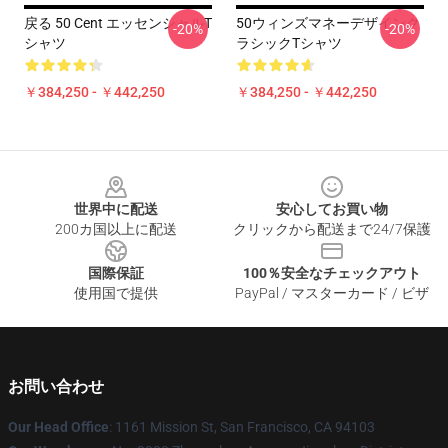
戻る 50 Cent エッセンシャルT
50ウィンズマネーデザインク
-20%
-20%
シャツ
ラシックTシャツ
￥384,250 - ￥442,250
￥384,250 - ￥442,250
Footer
世界中に配送
安心してお買い物
200カ国以上に配送
クリックから配送まで24/7保護
国際保証
100％安全なチェックアウト
使用国で提供
PayPal / マスターカード / ビザ
お問い合わせ
Our Head Office
: 1161 Mission St, San Francisco, CA 94103