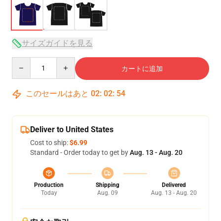
サイズガイドを見る
Quantity
カートに追加
このセールはあと
02
:
02
:
54
Deliver to United States
Cost to ship:
$6.99
Standard - Order today to get by
Aug. 13 - Aug. 20
Production
Shipping
Delivered
Today
Aug. 09
Aug. 13 - Aug. 20