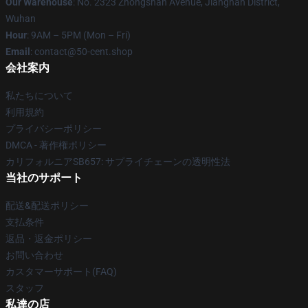
Our Warehouse
: No. 2323 Zhongshan Avenue, Jianghan District,
Wuhan
Hour
: 9AM – 5PM (Mon – Fri)
Email
: contact@50-cent.shop
会社案内
私たちについて
利用規約
プライバシーポリシー
DMCA - 著作権ポリシー
カリフォルニアSB657: サプライチェーンの透明性法
当社のサポート
配送&配送ポリシー
支払条件
返品・返金ポリシー
お問い合わせ
カスタマーサポート(FAQ)
スタッフ
私達の店