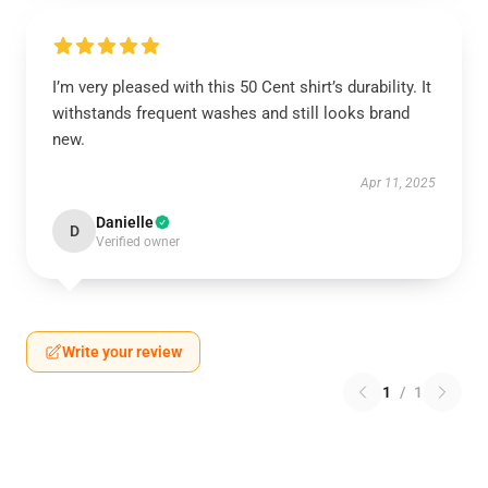
I’m very pleased with this 50 Cent shirt’s durability. It
withstands frequent washes and still looks brand
new.
Apr 11, 2025
Danielle
D
Verified owner
Write your review
1
/
1