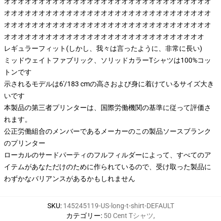
オオオオオオオオオオオオオオオオオオオオオオオオオオオオオオ
オオオオオオオオオオオオオオオオオオオオオオオオオオオオオオ
オオオオオオオオオオオオオオオオオオオオオオオオオオオオオオ
オオオオオオオオオオオオオオオオオオオオオオオオオオオオオ
レギュラーフィット(しかし、我々は言ったように、非常に長い)
ミッドウェイトファブリック、ソリッドカラーTシャツは100%コッ
トンです
示されるモデルは6'/183 cmの高さおよび身に着けているサイズ大き
いです
本製品の第三者プリンターは、国際労働機関の基準に従って評価さ
れます。
公正労働組合のメンバーであるメーカーのこの製品ソースブランク
のプリンター
ローカルのサードパーティのフルフィルダーによって、すべてのア
イテムがあなただけのために作られているので、受け取った製品に
わずかなバリアンスがあるかもしれません
SKU
:
145245119-US-long-t-shirt-DEFAULT
カテゴリー
:
50 Cent Tシャツ
,