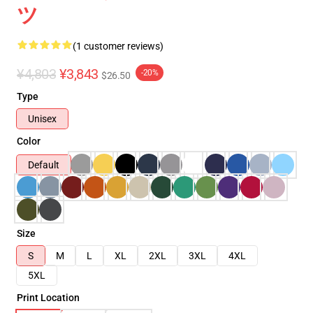
ツ
(1 customer reviews)
¥4,803
¥3,843
-20%
$26.50
Type
Unisex
Color
Default
Size
S
M
L
XL
2XL
3XL
4XL
5XL
Print Location