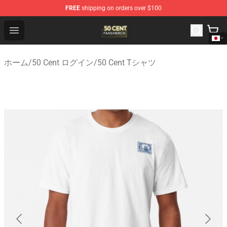
FREE
shipping on orders over $100
50 Cent Shop - Official 50 Cent Merchandise Store
Open menu
ホーム
/
50 Cent ログイン
/
50 Cent Tシャツ