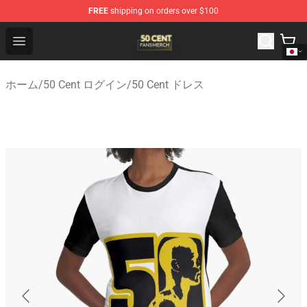
FREE
shipping on orders over $100
50 Cent Shop - Official 50 Cent Merchandise Store
Open menu
ホーム
/
50 Cent ログイン
/
50 Cent ドレス