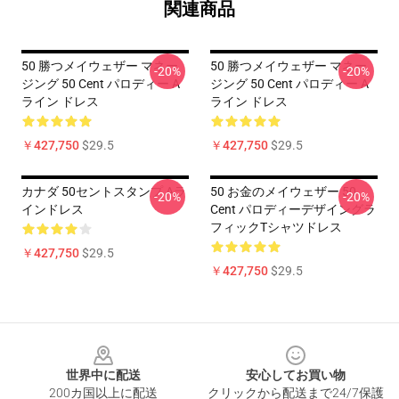
関連商品
50 勝つメイウェザー マネー
50 勝つメイウェザー マネー
-20%
-20%
ジング 50 Cent パロディー A
ジング 50 Cent パロディー A
ライン ドレス
ライン ドレス
￥427,750
$29.5
￥427,750
$29.5
カナダ 50セントスタンプ Aラ
50 お金のメイウェザー 50
-20%
-20%
インドレス
Cent パロディーデザイングラ
フィックTシャツドレス
￥427,750
$29.5
￥427,750
$29.5
Footer
世界中に配送
安心してお買い物
200カ国以上に配送
クリックから配送まで24/7保護