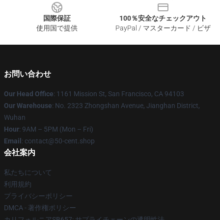
国際保証
100％安全なチェックアウト
使用国で提供
PayPal / マスターカード / ビザ
お問い合わせ
Our Head Office
: 1161 Mission St, San Francisco, CA 94103
Our Warehouse
: No. 2323 Zhongshan Avenue, Jianghan District,
Wuhan
Hour
: 9AM – 5PM (Mon – Fri)
Email
: contact@50-cent.shop
会社案内
私たちについて
利用規約
プライバシーポリシー
DMCA - 著作権ポリシー
カリフォルニアSB657: サプライチェーンの透明性法