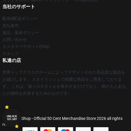
当社のサポート
配送&配送ポリシー
支払条件
返品・返金ポリシー
お問い合わせ
カスタマーサポート(FAQ)
スタッフ
私達の店
世界トップクラスのチームによってデザインされた高品質な製品を
お届けします。 スタイリッシュで綺麗な商品をご用意しておりま
す。 これは、個々のスタイルを表示するだけでなく、他の人とあな
たの個性を共有するためのものです。
UNLOCK
© 50 Cent Shop - Official 50 Cent Merchandise Store 2026 all rights
10% OFF
reserved