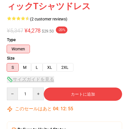
ィックTシャツドレス
(2 customer reviews)
¥5,347
¥4,278
-20%
$29.50
Type
Women
Size
S
M
L
XL
2XL
サイズガイドを見る
Quantity
カートに追加
このセールはあと
04
:
12
:
54