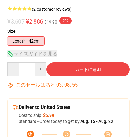
(2 customer reviews)
¥3,607
¥2,886
-20%
$19.90
Size
Length - 42cm
サイズガイドを見る
Quantity
カートに追加
このセールはあと
03
:
08
:
55
Deliver to United States
Cost to ship:
$6.99
Standard - Order today to get by
Aug. 15 - Aug. 22