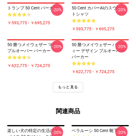
トランプ 50 Cent パーカー
50 Cent カバーAIのスウェッ
-20%
-20%
トシャツ
￥593,775 - ￥695,275
￥593,775 - ￥695,275
50 勝つメイウェザー マネー
50 勝つメイウェザー パロデ
-20%
-20%
プルオーバー パーカー
ィー デザイン プルオーバー
パーカー
￥622,775 - ￥724,275
￥622,775 - ￥724,275
もっと見る
関連商品
楽しい犬の特定の生活のアド
ベラルーシ 50 Cent 靴下
-20%
-20%