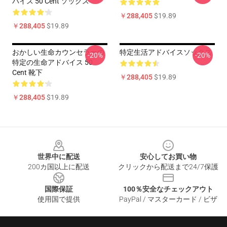
バイス 50 Cent ソックス
￥288,405
$19.89
￥288,405
$19.89
おかしい生命カウンセラーの
特定生活アドバイスソックス
-20%
-20%
特定の生命アドバイス 50
Cent 靴下
￥288,405
$19.89
￥288,405
$19.89
Footer
世界中に配送
安心してお買い物
200カ国以上に配送
クリックから配送まで24/7保護
国際保証
100％安全なチェックアウト
使用国で提供
PayPal / マスターカード / ビザ