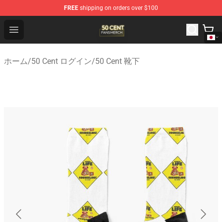
FREE
shipping on orders over $100
50 Cent Shop - Official 50 Cent Merchandise Store
Open menu
ホーム
/
50 Cent ログイン
/
50 Cent 靴下