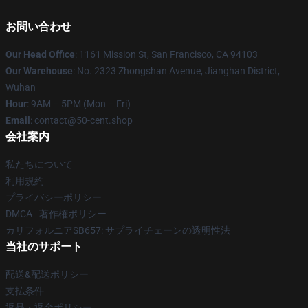
お問い合わせ
Our Head Office
: 1161 Mission St, San Francisco, CA 94103
Our Warehouse
: No. 2323 Zhongshan Avenue, Jianghan District,
Wuhan
Hour
: 9AM – 5PM (Mon – Fri)
Email
: contact@50-cent.shop
会社案内
私たちについて
利用規約
プライバシーポリシー
DMCA - 著作権ポリシー
カリフォルニアSB657: サプライチェーンの透明性法
当社のサポート
配送&配送ポリシー
支払条件
返品・返金ポリシー